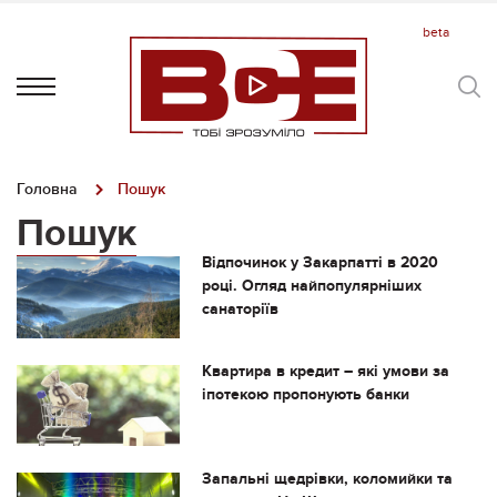
Головна
Пошук
Пошук
Відпочинок у Закарпатті в 2020
році. Огляд найпопулярніших
санаторіїв
Квартира в кредит – які умови за
іпотекою пропонують банки
Запальні щедрівки, коломийки та