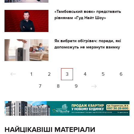
«Тамбовський вовк» представить
рівнянам «Гуд Найт Шоу»
Як вибрати обігрівач: поради, які
допоможуть не мерзнути взимку
1
2
3
4
5
6
7
8
9
НАЙЦІКАВІШІ МАТЕРІАЛИ