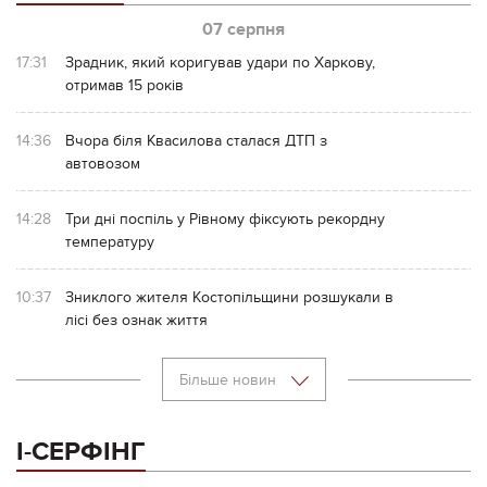
07 серпня
17:31
Зрадник, який коригував удари по Харкову,
отримав 15 років
14:36
Вчора біля Квасилова сталася ДТП з
автовозом
14:28
Три дні поспіль у Рівному фіксують рекордну
температуру
10:37
Зниклого жителя Костопільщини розшукали в
лісі без ознак життя
Більше новин
І-СЕРФІНГ