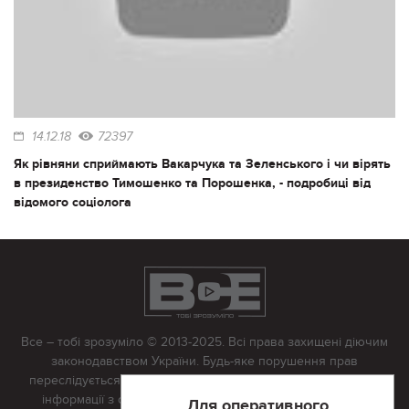
14.12.18
72397
Як рівняни сприймають Вакарчука та Зеленського і чи вірять
в президенство Тимошенко та Порошенка, - подробиці від
відомого соціолога
Все – тобі зрозуміло © 2013-2025. Всі права захищені діючим
законодавством України. Будь-яке порушення прав
переслідується в судовому порядку. Будь-яке відтворення
інформації з сайту тільки з письмово дозволу редакції.
Для оперативного