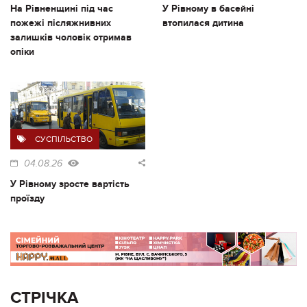
На Рівненщині під час
У Рівному в басейні
пожежі післяжнивних
втопилася дитина
залишків чоловік отримав
опіки
СУСПІЛЬСТВО
04.08.26
У Рівному зросте вартість
проїзду
СТРІЧКА