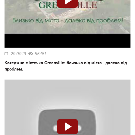
29.09.19
55451
Котеджне містечко Greenville: близько від міста - далеко від
проблем.