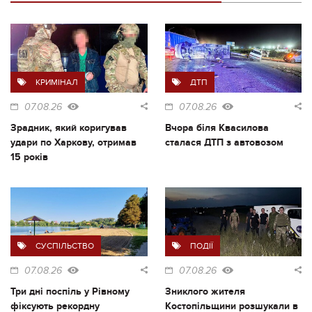
КРИМІНАЛ
ДТП
07.08.26
07.08.26
Зрадник, який коригував
Вчора біля Квасилова
удари по Харкову, отримав
сталася ДТП з автовозом
15 років
СУСПІЛЬСТВО
ПОДІЇ
07.08.26
07.08.26
Три дні поспіль у Рівному
Зниклого жителя
фіксують рекордну
Костопільщини розшукали в