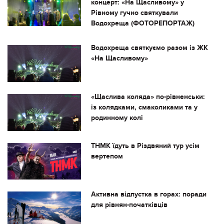
концерт: «На Щасливому» у
Рівному гучно святкували
Водохреща (ФОТОРЕПОРТАЖ)
Водохреща святкуємо разом із ЖК
«На Щасливому»
«Щаслива коляда» по-рівненськи:
із колядками, смаколиками та у
родинному колі
ТНМК їдуть в Різдвяний тур усім
вертепом
Активна відпустка в горах: поради
для рівнян-початківців