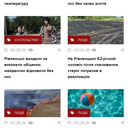
температуру
лісі без ознак життя
СУСПІЛЬСТВО
ПОДІЇ
06.08.26
06.08.26
Рівненські вандали не
На Рівненщині 62-річний
виконали обіцянки:
чоловік після спалювання
майданчик відновили без
стерні потрапив в
них
реанімацію
ПОДІЇ
ПОДІЇ
05.08.26
05.08.26