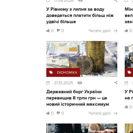
17.06.2026
У Рівному з липня за воду
Мін
доведеться платити більш ніж
вел
удвічі більше
зак
0
0
Читати далі
0
ЕКОНОМІКА
31.10.2025
Державний борг України
У Р
перевищив 8 трлн грн — це
на 
новий історичний максимум
0
0
0
Читати далі