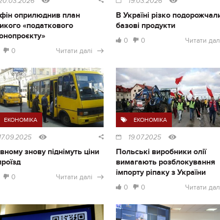
20.03.2026
19.03.2026
фін оприлюднив план
В Україні різко подорожчал
икого «податкового
базові продукти
онопроєкту»
0
0
Читати дал
0
Читати далі
ЕКОНОМІКА
ЕКОНОМІКА
17.09.2025
19.07.2025
івному знову піднімуть ціни
Польські виробники олії
проїзд
вимагають розблокування
імпорту ріпаку з України
0
Читати далі
0
0
Читати дал