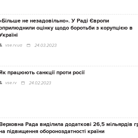
«Більше не незадовільно». У Раді Європи
оприлюднили оцінку щодо боротьби з корупцією в
Україні
vse.rv.ua
24.03.2023
Як працюють санкції проти росії
vse.rv
24.02.2023
Верховна Рада виділила додаткові 26,5 мільярдів г
на підвищення обороноздатності країни