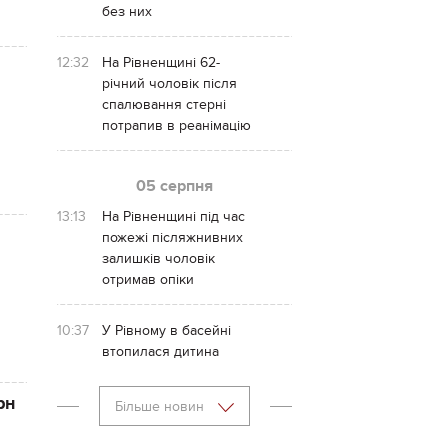
без них
12:32
На Рівненщині 62-
річний чоловік після
спалювання стерні
потрапив в реанімацію
05 серпня
13:13
На Рівненщині під час
пожежі післяжнивних
залишків чоловік
отримав опіки
10:37
У Рівному в басейні
втопилася дитина
рн
Більше новин