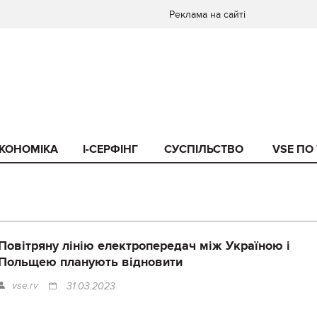
Реклама на сайті
КОНОМІКА
I-СЕРФІНГ
СУСПІЛЬСТВО
VSE ПО
Повітряну лінію електропередач між Україною і
Польщею планують відновити
vse.rv
31.03.2023