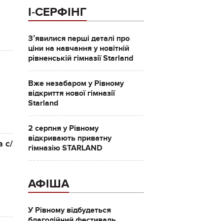
І-СЕРФІНГ
Зʼявилися перші деталі про
ціни на навчання у новітній
рівненській гімназії Starland
Вже незабаром у Рівному
відкриття нової гімназії
Starland
2 серпня у Рівному
відкривають приватну
 с/
гімназію STARLAND
АФІША
У Рівному відбудеться
благодійний фестиваль