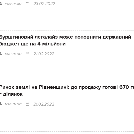
vse.rv.ua
23.02.2022
Бурштиновий легалайз може поповнити державний
бюджет ще на 4 мільйони
vse.rv.ua
21.02.2022
Ринок землі на Рівненщині: до продажу готові 670 га
г ділянок
vse.rv.ua
21.02.2022