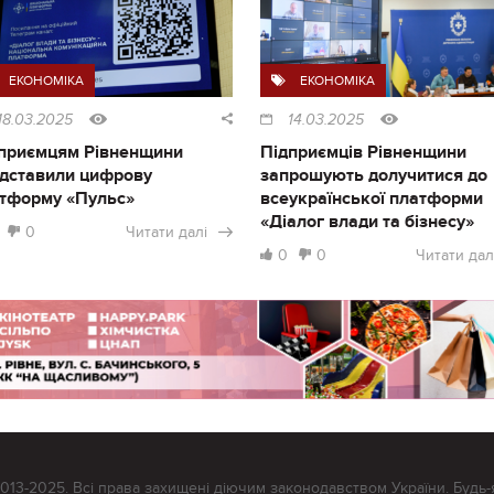
ЕКОНОМІКА
ЕКОНОМІКА
18.03.2025
14.03.2025
приємцям Рівненщини
Підприємців Рівненщини
дставили цифрову
запрошують долучитися до
тформу «Пульс»
всеукраїнської платформи
«Діалог влади та бізнесу»
0
Читати далі
0
0
Читати дал
2013-2025. Всі права захищені діючим законодавством України. Будь-