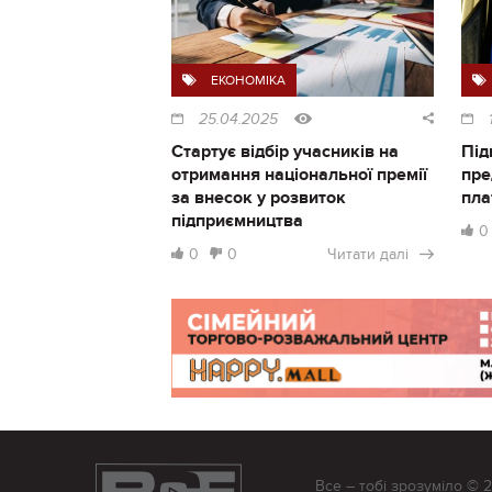
ЕКОНОМІКА
25.04.2025
Стартує відбір учасників на
Під
отримання національної премії
пре
за внесок у розвиток
пла
підприємництва
0
0
0
Читати далі
Все – тобі зрозуміло © 