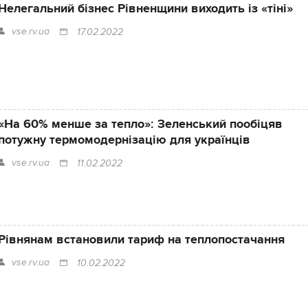
Нелегальний бізнес Рівненщини виходить із «тіні»
vse.rv.ua
17.02.2022
«На 60% менше за тепло»: Зеленський пообіцяв
потужну термомодернізацію для українців
vse.rv.ua
11.02.2022
Рівнянам встановили тариф на теплопостачання
vse.rv.ua
10.02.2022