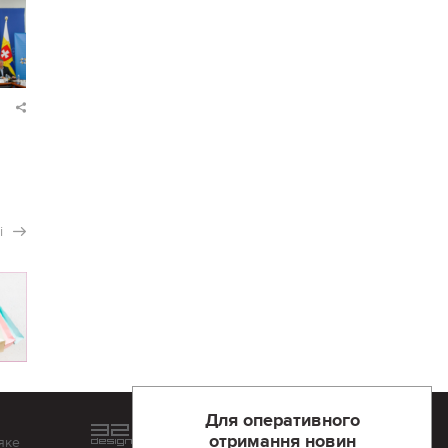
і
Для оперативного
Розроблений та підтримується
отримання новин
яке
в
компанії 32х32