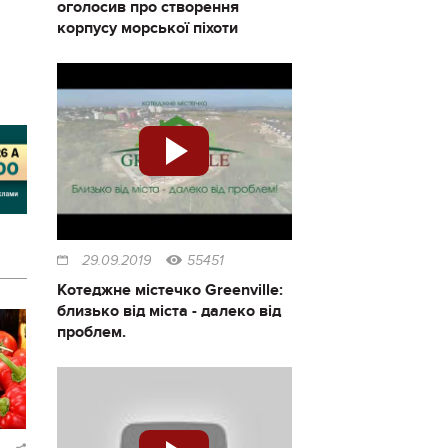
оголосив про створення
корпусу морської піхоти
29.09.2019
55451
Котеджне містечко Greenville:
близько від міста - далеко від
проблем.