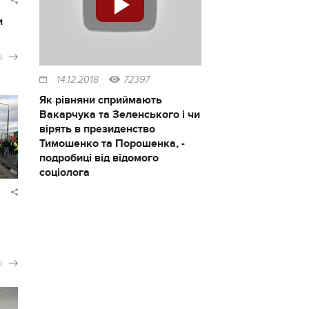
и
і
14.12.2018
72397
Як рівняни сприймають
Вакарчука та Зеленського і чи
вірять в президенство
Тимошенко та Порошенка, -
подробиці від відомого
соціолога
і